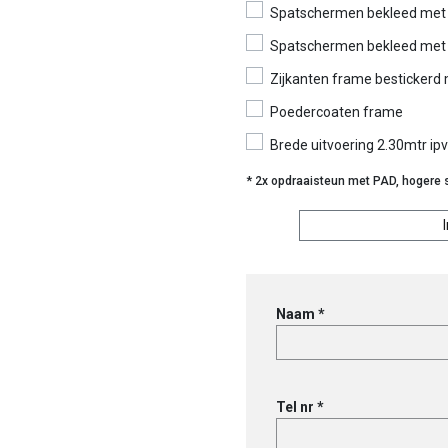
Spatschermen bekleed met 
Spatschermen bekleed met a
Zijkanten frame bestickerd 
Poedercoaten frame
Brede uitvoering 2.30mtr ip
* 2x opdraaisteun met PAD, hogere st
Freewheel
GT
3514GT-
Naam *
K
ROLLENSWING
aantal
Tel nr *