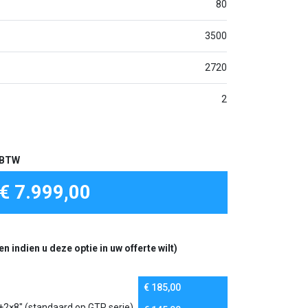
80
3500
2720
2
f BTW
€ 7.999,00
 indien u deze optie in uw offerte wilt)
€
185,00
+2×8″ (standaard op GTR serie)