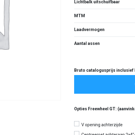
Lichtbalk uitschuifbaar
MTM
Laadvermogen
Aantal assen
Bruto catalogusprijs inclusie
Opties Freewheel GT: (aanvinken
V opening achterzijde
Centreerset achteraan 2×4″