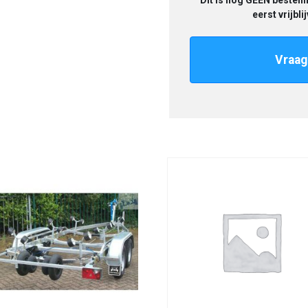
Dit is nog GEEN bestelli
eerst vrijbl