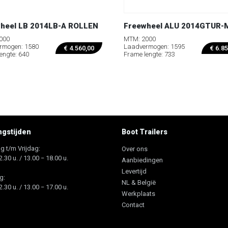
heel LB 2014LB-A ROLLEN
Freewheel ALU 2014GTUR-
000
MTM: 2000
rmogen: 1580
Laadvermogen: 1595
€
4.560,00
€
6.85
engte: 640
Frame lengte: 733
gstijden
Boot Trailers
 t/m Vrijdag:
Over ons
2.30 u. / 13.00 − 18.00 u.
Aanbiedingen
Levertijd
g:
NL & België
2.30 u. / 13.00 − 17.00 u.
Werkplaats
Contact