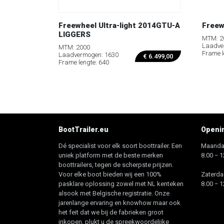
Freewheel Ultra-light 2014GTU-A
Freew
LIGGERS
MTM: 2
Laadve
MTM: 2000
Frame l
Laadvermogen: 1630
€
6.499,00
Frame lengte: 640
BootTrailer.eu
Openin
Dé specialist voor elk soort boottrailer. Een
Maandag
uniek platform met de beste merken
8.00 − 1
boottrailers, tegen de scherpste prijzen.
Voor elke boot bieden wij een 100%
Zaterda
pasklare oplossing zowel met NL kenteken
8.00 − 1
alsook met Belgische registratie. Onze
jarenlange ervaring en knowhow maar ook
het feit dat we bij de fabrieken groot
inkopen, plukt u de spreekwoordelijke