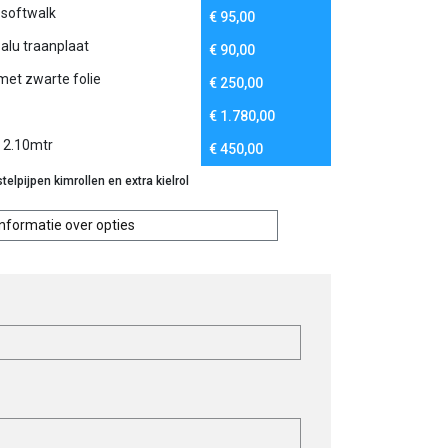
softwalk
€
95,00
lu traanplaat
€
90,00
met zwarte folie
€
250,00
€
1.780,00
v 2.10mtr
€
450,00
elpijpen kimrollen en extra kielrol
Informatie over opties