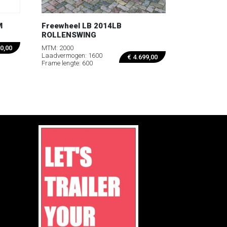
M
Freewheel LB 2014LB
ROLLENSWING
MTM: 2000
0,00
Laadvermogen: 1600
€
4.699,00
Frame lengte: 600