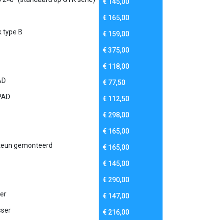
€
145,00
€
165,00
k type B
€
159,00
€
375,00
€
118,00
AD
€
77,50
PAD
€
112,50
€
298,00
€
165,00
 steun gemonteerd
€
165,00
€
145,00
€
290,00
er
€
147,00
ser
€
216,00