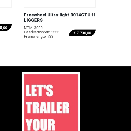
Freewheel Ultra-light 3014GTU-H
LIGGERS
MTM: 3000
5,00
Laadvermogen: 2555
€
7.730,00
Frame lengte: 733