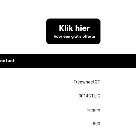
ontact
Freewheel GT
3014GTL-G
liggers
800