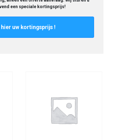
ng, alleen een offerte aanvraag. Wij sturen u
ijvend een speciale kortingsprijs!