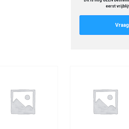
Dit is nog GEEN bestelli
eerst vrijbl