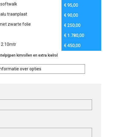
softwalk
€
95,00
lu traanplaat
€
90,00
met zwarte folie
€
250,00
€
1.780,00
v 2.10mtr
€
450,00
elpijpen kimrollen en extra kielrol
Informatie over opties