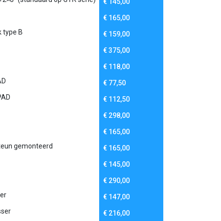
€
145,00
€
165,00
k type B
€
159,00
€
375,00
€
118,00
AD
€
77,50
PAD
€
112,50
€
298,00
€
165,00
 steun gemonteerd
€
165,00
€
145,00
€
290,00
er
€
147,00
ser
€
216,00