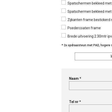
Spatschermen bekleed met 
Spatschermen bekleed met a
Zijkanten frame bestickerd 
Poedercoaten frame
Brede uitvoering 2.30mtr ip
* 2x opdraaisteun met PAD, hogere st
Freewheel
GT
3014GTL-
Naam *
G
aantal
Tel nr *