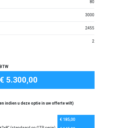
80
3000
2455
2
f BTW
€ 5.300,00
 indien u deze optie in uw offerte wilt)
€
185,00
+2×8″ (standaard op GTR serie)