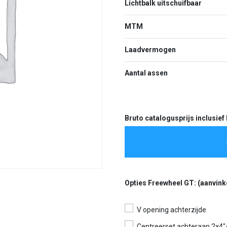
Lichtbalk uitschuifbaar
MTM
Laadvermogen
Aantal assen
Bruto catalogusprijs inclusie
Opties Freewheel GT: (aanvinken
V opening achterzijde
Centreerset achteraan 2×4″