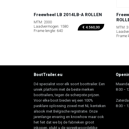
Freewheel LB 2014LB-A ROLLEN
Freew
ROLL
MTM: 2000
Laadvermogen: 1580
MTM: 3
€
4.560,00
Frame lengte: 640
Laadve
Frame l
BootTrailer.eu
Openin
Dé specialist voor elk soort boottrailer. Een
Maandag
uniek platform met de beste merken
8.00 − 1
boottrailers, tegen de scherpste prijzen.
Voor elke boot bieden wij een 100%
Zaterda
pasklare oplossing zowel met NL kenteken
8.00 − 1
alsook met Belgische registratie. Onze
jarenlange ervaring en knowhow maar ook
het feit dat we bij de fabrieken groot
inkopen, plukt u de spreekwoordelijke