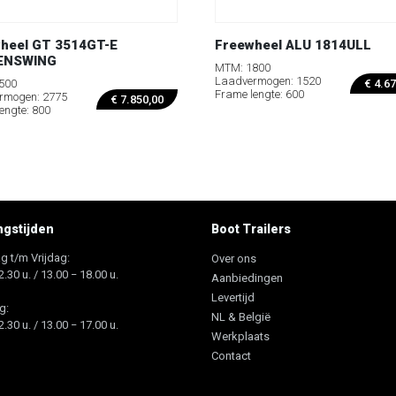
heel GT 3514GT-E
Freewheel ALU 1814ULL
ENSWING
MTM: 1800
Laadvermogen: 1520
500
€
4.67
Frame lengte: 600
rmogen: 2775
€
7.850,00
engte: 800
gstijden
Boot Trailers
 t/m Vrijdag:
Over ons
2.30 u. / 13.00 − 18.00 u.
Aanbiedingen
Levertijd
g:
NL & België
2.30 u. / 13.00 − 17.00 u.
Werkplaats
Contact