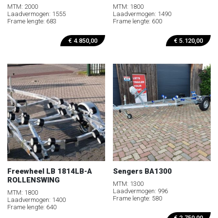
MTM: 2000
MTM: 1800
Laadvermogen: 1555
Laadvermogen: 1490
Frame lengte: 683
Frame lengte: 600
€
4.850,00
€
5.120,00
Freewheel LB 1814LB-A
Sengers BA1300
ROLLENSWING
MTM: 1300
Laadvermogen: 996
MTM: 1800
Frame lengte: 580
Laadvermogen: 1400
Frame lengte: 640
€
2.750,00