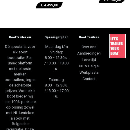
€
4.499,00
BootTrailer.eu
Openingstijden
Boot Trailers
Dé specialist voor
Maandag t/m
Over ons
elk soort
Vrijdag:
Aanbiedingen
boottrailer. Een
8.00 − 12.30 u.
Levertijd
uniek platform
/ 13.00 − 18.00
NL & België
met de beste
u.
Werkplaats
merken
Contact
boottrailers, tegen
Zaterdag:
de scherpste
8.00 − 12.30 u.
prijzen. Voor elke
/ 13.00 − 17.00
boot bieden wij
u.
een 100% pasklare
oplossing zowel
met NL kenteken
alsook met
Belgische
registratie. Onze