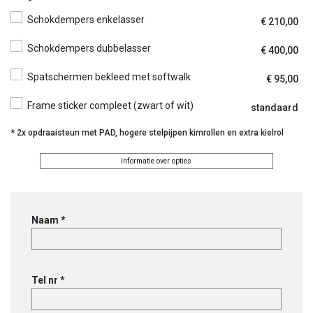
Schokdempers enkelasser
€
210,00
Schokdempers dubbelasser
€
400,00
Spatschermen bekleed met softwalk
€
95,00
Frame sticker compleet (zwart of wit)
standaard
* 2x opdraaisteun met PAD, hogere stelpijpen kimrollen en extra kielrol
Informatie over opties
Sengers
BA1800
aantal
Naam *
Tel nr *