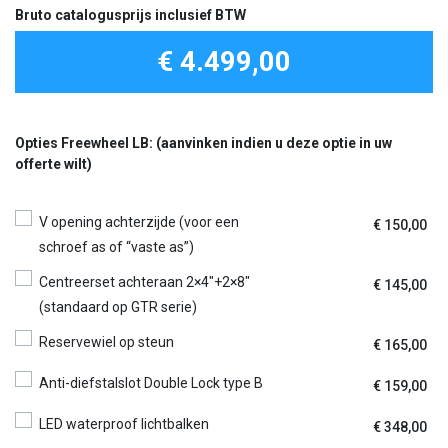
Bruto catalogusprijs inclusief BTW
€ 4.499,00
Opties Freewheel LB: (aanvinken indien u deze optie in uw
offerte wilt)
V opening achterzijde (voor een
€
150,00
schroef as of “vaste as”)
Centreerset achteraan 2×4″+2×8″
€
145,00
(standaard op GTR serie)
Reservewiel op steun
€
165,00
Anti-diefstalslot Double Lock type B
€
159,00
LED waterproof lichtbalken
€
348,00