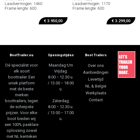
Laadvermogen: 1460
Laadvermogen: 1170
Frame lengte: 600
Frame lengte: 600
€
3.950,00
€
3.299,00
BootTrailer.eu
Openingstijden
Boot Trailers
Dé specialist voor
Maandag t/m
Over ons
elk soort
Vrijdag:
Aanbiedingen
boottrailer. Een
8.00 − 12.30 u.
Levertijd
uniek platform
/ 13.00 − 18.00
NL & België
met de beste
u.
Werkplaats
merken
Contact
boottrailers, tegen
Zaterdag:
de scherpste
8.00 − 12.30 u.
prijzen. Voor elke
/ 13.00 − 17.00
boot bieden wij
u.
een 100% pasklare
oplossing zowel
met NL kenteken