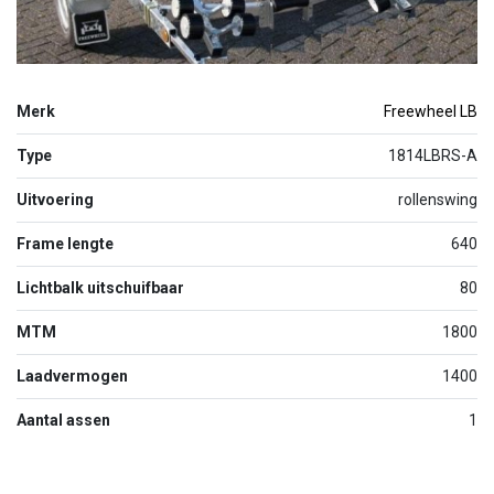
Merk
Freewheel LB
Type
1814LBRS-A
Uitvoering
rollenswing
Frame lengte
640
Lichtbalk uitschuifbaar
80
MTM
1800
Laadvermogen
1400
Aantal assen
1