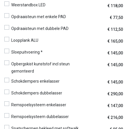
Weerstandbox LED
€
118,00
Opdraaisteun met enkele PAD
€
77,50
Opdraaisteun met dubbele PAD
€
112,50
Loopplank ALU
€
165,00
Sloepuitvoering *
€
145,00
Opbergskist kunststof incl steun
€
145,00
gemonteerd
Schokdempers enkelasser
€
145,00
Schokdempers dubbelasser
€
290,00
Remspoelsysteem enkelasser
€
147,00
Remspoelsysteem dubbelasser
€
216,00
Spatschermen bekleed met softwalk