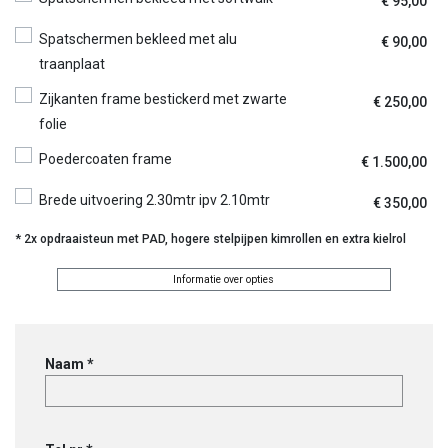
€
95,00
Spatschermen bekleed met alu
€
90,00
traanplaat
Zijkanten frame bestickerd met zwarte
€
250,00
folie
Poedercoaten frame
€
1.500,00
Brede uitvoering 2.30mtr ipv 2.10mtr
€
350,00
* 2x opdraaisteun met PAD, hogere stelpijpen kimrollen en extra kielrol
Informatie over opties
Freewheel
LB
1814LB-
Naam *
A
ROLLENSWING
aantal