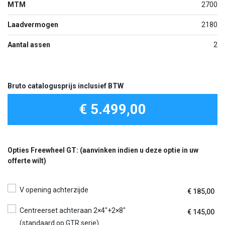
MTM
2700
Laadvermogen
2180
Aantal assen
2
Bruto catalogusprijs inclusief BTW
€ 5.499,00
Opties Freewheel GT: (aanvinken indien u deze optie in uw
offerte wilt)
V opening achterzijde
€
185,00
Centreerset achteraan 2×4″+2×8″
€
145,00
(standaard op GTR serie)