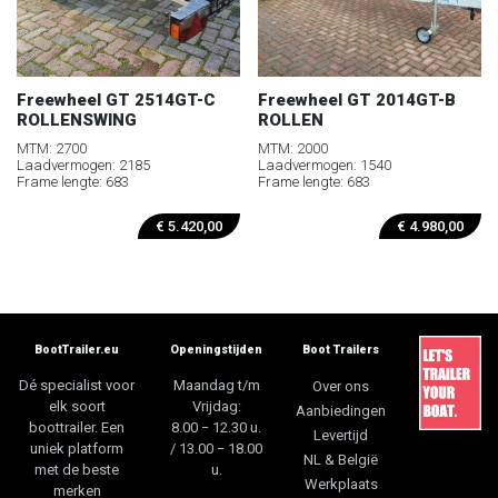
Freewheel GT 2514GT-C
Freewheel GT 2014GT-B
ROLLENSWING
ROLLEN
MTM: 2700
MTM: 2000
Laadvermogen: 2185
Laadvermogen: 1540
Frame lengte: 683
Frame lengte: 683
€
5.420,00
€
4.980,00
BootTrailer.eu
Openingstijden
Boot Trailers
Dé specialist voor
Maandag t/m
Over ons
elk soort
Vrijdag:
Aanbiedingen
boottrailer. Een
8.00 − 12.30 u.
Levertijd
uniek platform
/ 13.00 − 18.00
NL & België
met de beste
u.
Werkplaats
merken