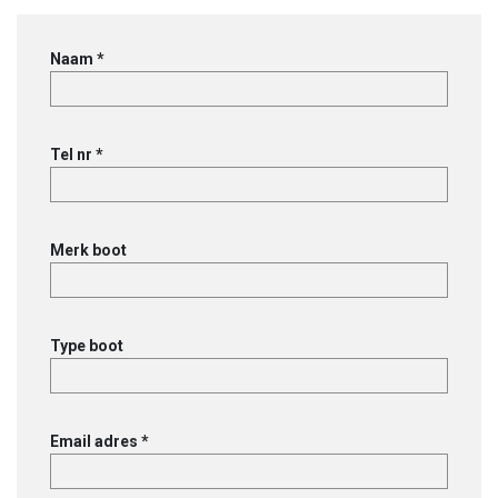
GT
2514GT-
Naam *
N
ROLLEN
aantal
Tel nr *
Merk boot
Type boot
Email adres *